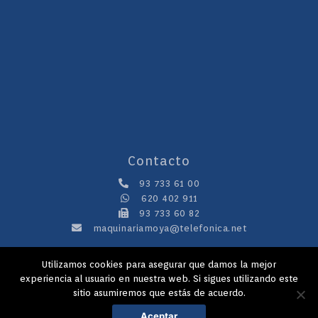
Contacto
93 733 61 00
620 402 911
93 733 60 82
maquinariamoya@telefonica.net
Utilizamos cookies para asegurar que damos la mejor
Copyright 2020 © Maquinaria Juan Moya S.L.
experiencia al usuario en nuestra web. Si sigues utilizando este
sitio asumiremos que estás de acuerdo.
Aviso legal
Aceptar