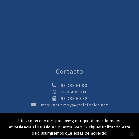
Contacto
93 733 61 00
620 402 911
93 733 60 82
maquinariamoya@telefonica.net
Utilizamos cookies para asegurar que damos la mejor
Copyright 2020 © Maquinaria Juan Moya S.L.
experiencia al usuario en nuestra web. Si sigues utilizando este
sitio asumiremos que estás de acuerdo.
Aviso legal