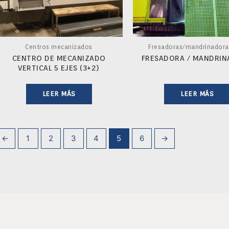
Centros mecanizados
Fresadoras/mandrinadora
CENTRO DE MECANIZADO
FRESADORA / MANDRI
VERTICAL 5 EJES (3+2)
LEER MÁS
LEER MÁS
←
1
2
3
4
5
6
→