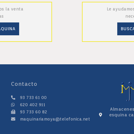
s la venta
Le ayudamos
as
nec
ÁQUINA
BUSC
Contacto
93 733 61 00
620 402 911
Almacenes: 
93 733 60 82
esquina ca
maquinariamoya@telefonica.net