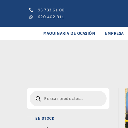
Ir
al
93 733 61 00
contenido
620 402 911
MAQUINARIA DE OCASIÓN
EMPRESA
Búsqueda
de
productos
EN STOCK